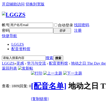
开启辅助访问
切换到宽版
帐号
找回密码
自动登录
密码
注册
登录
快捷导航
LGGZS
配音资料馆
搜索
搜索
LGGZS
»
灵感
›
学习与交流
›
配音资料馆
›
地动之日 The Day the 
返回列表
[配音名单]
地动之日 The 
查看:
1809
|
回复:
0
[复制链接]