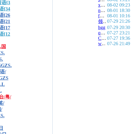
日语[3
xiaoxiao6684
08-02 09:23
语[34
ntjx977092
08-01 18:30
语[26
fengleishifeng
08-01 10:16
07-29 21:26
语[21
领域的时间
hgg
07-29 20:30
语[17
qq214030118
07-27 23:21
语[12
CITYHALL
07-27 19:36
wanghq
07-26 21:49
.国
S.
.
GGZS.
国语/
GZS
.L
L
台/粤/
英/
/
S.
/日