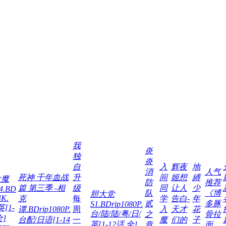
我
炎
独
炎
自
入
辉夜
地
消
人气
死神 千年血战
升
间
姬想
縛
大魔
防
推荐
篇 第三季 -相
级
同
让人
少
24.BD
队
《博
胆大党
K.
克
每
学
告白-
年
贰
多豚
S1.BDrip1080P.
英[1-
谭.BDrip1080P.
周
入
天才
花
台/陆/陆/粤/日/
之
骨拉
全]
台配/日语[1-14
一
魔
们的
子
英[1-12话 全]
章
面