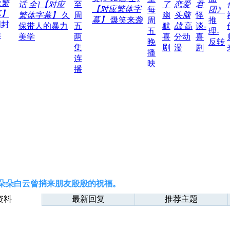
应繁
话 全]【对应
至
了
恋爱
君
【对应繁体字
每
团》
幕】
繁体字幕】
久
周
幽
头脑
怪
幕】
爆笑来袭
周
推
明封
保带人的暴力
五
默
战
高
谈-
五
理-
作
美学
两
喜
分动
喜
晚
反转
集
剧
漫
剧
播
连
映
播
朵朵白云曾捎来朋友殷殷的祝福。
资料
最新回复
推荐主题