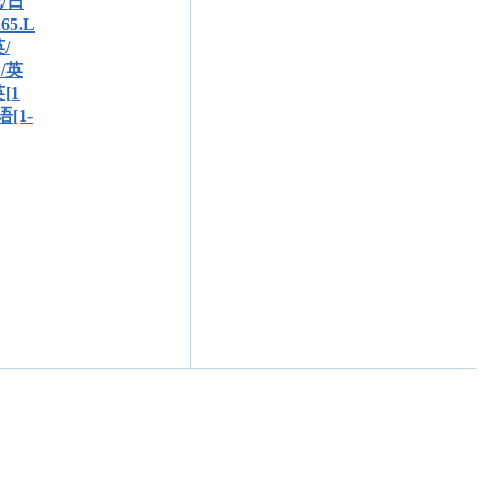
配/日
5.L
/
日/英
[1
语[1-