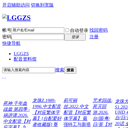
开启辅助访问
切换到宽版
帐号
找回密码
自动登录
密码
注册
登录
快捷导航
LGGZS
配音资料馆
搜索
搜索
龙珠Z.1989-
莉可丽
咒术回战-
龙珠
死神 千年血
1996.中文配音
丝.2022.中文
死灭回
S1.20
战篇 第四季 -
UHD 4
【对应繁体字
配音【对应繁
游.2026.
祸进谭.2026.
台/日/
幕】[台配爱好
体字幕】
最
台/国/粤/
中文配音【对
20话 
者收藏版]
赛
强特工与新搭
日/英【对
应字幕】
久