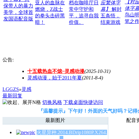
【对
亚人的血脉在
档在咖啡厅日
应繁体字
保带人的暴力
体字
燃烧，Z战士
常中守护和
幕】
解封
美学，全球首
鸟山
的拳头击碎黑
平，追寻自我
五条悟，
发国语配音版
笔之
暗！
价值。
结束游戏
公告:
十五载热血不熄~灵感动漫
(2025-10-31)
灵感动漫，始于2011年夏
(2011-8-4)
LGGZS
»
灵感
最新回复
切换风格
下载桌面快捷访问
『温馨提示』下午好！外面的天气好吗？记得
最新图片
配音
火星异种.2014.BDrip1080P.X264.
...