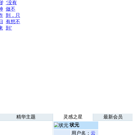
传
‘没有
神
做不
作
到，只
归
有想不
来
到’
精华主题
灵感之星
最新会员
状元
用户名：
云