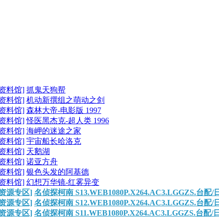
资料馆]
抓鬼天狗帮
资料馆]
机动新撰组之萌动之剑
资料馆]
森林大帝-电影版 1997
资料馆]
怪医黑杰克-超人类 1996
资料馆]
海岬的迷途之家
资料馆]
宇宙船长哈洛克
资料馆]
天鹅湖
资料馆]
诺亚方舟
资料馆]
银色头发的阿基德
资料馆]
幻想万华镜-红雾异变
资源专区]
名侦探柯南 S13.WEB1080P.X264.AC3.LGGZS.台配/
资源专区]
名侦探柯南 S12.WEB1080P.X264.AC3.LGGZS.台配/
资源专区]
名侦探柯南 S11.WEB1080P.X264.AC3.LGGZS.台配/