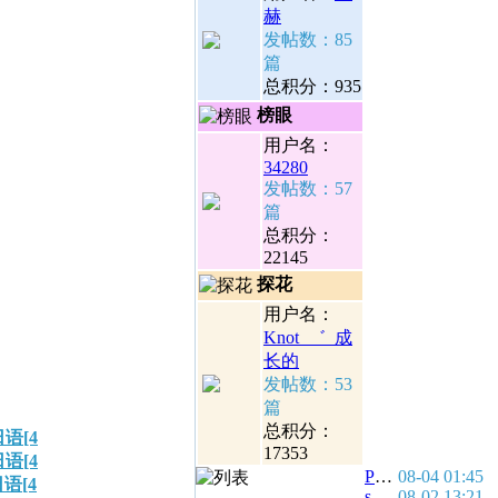
赫
发帖数：85
篇
总积分：935
榜眼
用户名：
34280
发帖数：57
篇
总积分：
22145
探花
用户名：
Knot_゛_成
长的
发帖数：53
篇
总积分：
日语[4
17353
日语[4
PIXY
08-04 01:45
日语[4
samji
08-02 13:21