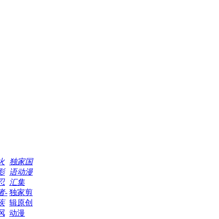
火
独家国
影
语动漫
忍
汇集
者-
独家剪
疾
辑原创
风
动漫