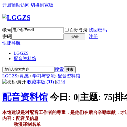
开启辅助访问
切换到宽版
帐号
找回密码
自动登录
密码
注册
登录
快捷导航
LGGZS
配音资料馆
搜索
搜索
LGGZS
»
灵感
›
学习与交流
›
配音资料馆
收藏本版
(
31
)
|
订阅
配音资料馆
今日:
0
|
主题:
75
|
排
本馆建设是对配音工作者的尊重，是他们在后台辛勤奉献，才
内容：配音员信息
动漫译制名单