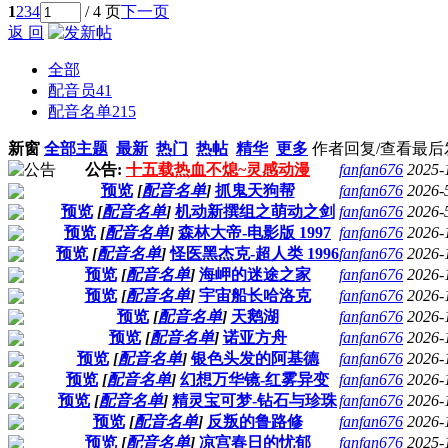
1
2
3
4
/ 4 页
下一页
返 回
全部
配音员
41
配音名单
215
新窗
全部主题
最新
热门
热帖
精华
更多
作者
回复/查看
最后
公告:
十五载热血不熄~灵感动漫
fanfan676
2025-
预览
[
配音名单
]
抓鬼天狗帮
fanfan676
2026-
预览
[
配音名单
]
机动新撰组之萌动之剑
fanfan676
2026-
预览
[
配音名单
]
森林大帝-电影版 1997
fanfan676
2026-
预览
[
配音名单
]
怪医黑杰克-超人类 1996
fanfan676
2026-
预览
[
配音名单
]
海岬的迷途之家
fanfan676
2026-
预览
[
配音名单
]
宇宙船长哈洛克
fanfan676
2026-
预览
[
配音名单
]
天鹅湖
fanfan676
2026-
预览
[
配音名单
]
诺亚方舟
fanfan676
2026-
预览
[
配音名单
]
银色头发的阿基德
fanfan676
2026-
预览
[
配音名单
]
幻想万华镜-红雾异变
fanfan676
2026-
预览
[
配音名单
]
精灵宝可梦-钻石与珍珠
fanfan676
2026-
预览
[
配音名单
]
反叛的鲁路修
fanfan676
2026-
预览
[
配音名单
]
凉宫春日的忧郁
fanfan676
2025-