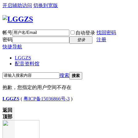
开启辅助访问
切换到宽版
帐号
找回密码
自动登录
密码
注册
登录
快捷导航
LGGZS
配音资料馆
搜索
搜索
抱歉，您指定的用户空间不存在
LGGZS
(
粤ICP备15036866号-3
)
返回
顶部