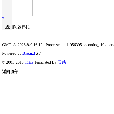
x
遇到问题扫我
GMT+8, 2026-8-9 16:12
, Processed in 1.056395 second(s), 10 queri
Powered by
Discuz!
X3
© 2001-2013
lggzs
Templated By
灵感
返回顶部