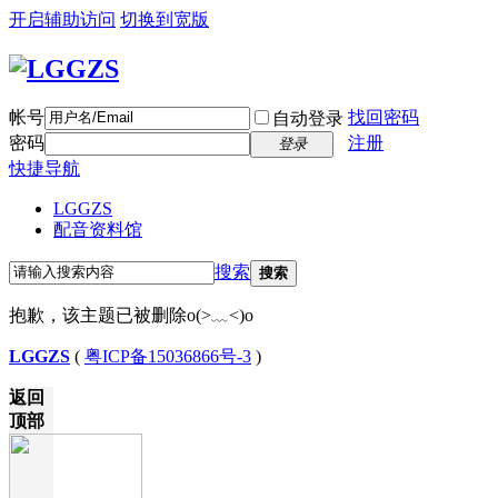
开启辅助访问
切换到宽版
帐号
找回密码
自动登录
密码
注册
登录
快捷导航
LGGZS
配音资料馆
搜索
搜索
抱歉，该主题已被删除o(>﹏<)o
LGGZS
(
粤ICP备15036866号-3
)
返回
顶部