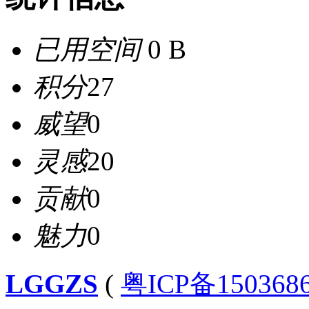
已用空间
0 B
积分
27
威望
0
灵感
20
贡献
0
魅力
0
LGGZS
(
粤ICP备150368