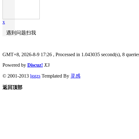
x
遇到问题扫我
GMT+8, 2026-8-9 17:26
, Processed in 1.043035 second(s), 8 querie
Powered by
Discuz!
X3
© 2001-2013
lggzs
Templated By
灵感
返回顶部