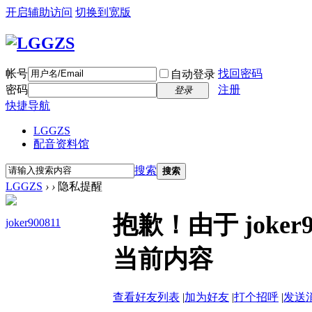
开启辅助访问
切换到宽版
帐号
找回密码
自动登录
密码
注册
登录
快捷导航
LGGZS
配音资料馆
搜索
搜索
LGGZS
›
›
隐私提醒
抱歉！由于 joke
joker900811
当前内容
查看好友列表
|
加为好友
|
打个招呼
|
发送