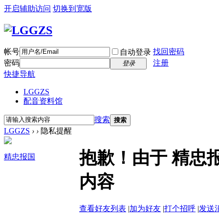
开启辅助访问
切换到宽版
帐号
找回密码
自动登录
密码
注册
登录
快捷导航
LGGZS
配音资料馆
搜索
搜索
LGGZS
›
›
隐私提醒
抱歉！由于 精忠
精忠报国
内容
查看好友列表
|
加为好友
|
打个招呼
|
发送