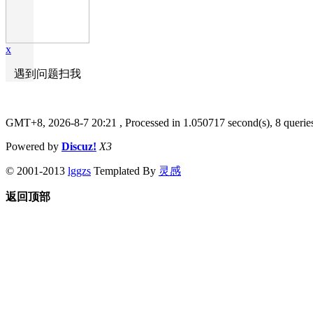
x
遇到问题扫我
GMT+8, 2026-8-7 20:21
, Processed in 1.050717 second(s), 8 querie
Powered by
Discuz!
X3
© 2001-2013
lggzs
Templated By
灵感
返回顶部