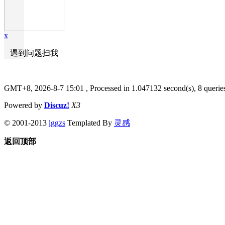
x
遇到问题扫我
GMT+8, 2026-8-7 15:01
, Processed in 1.047132 second(s), 8 querie
Powered by
Discuz!
X3
© 2001-2013
lggzs
Templated By
灵感
返回顶部