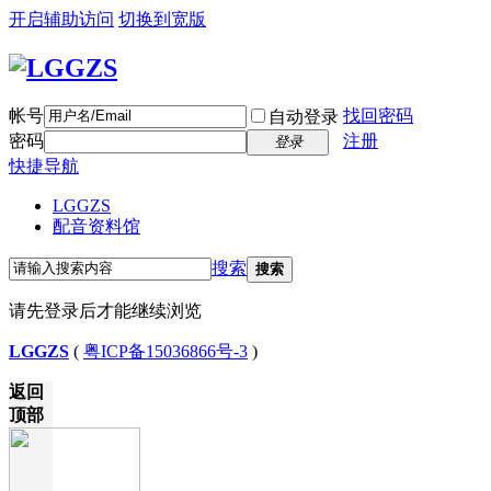
开启辅助访问
切换到宽版
帐号
找回密码
自动登录
密码
注册
登录
快捷导航
LGGZS
配音资料馆
搜索
搜索
请先登录后才能继续浏览
LGGZS
(
粤ICP备15036866号-3
)
返回
顶部