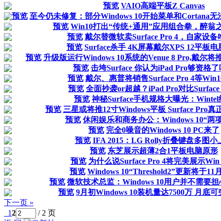
预览
VAIO高端平板Z Canvas
预览
至今仍未修复：部分Windows 10开始菜单和Cortana
预览
Win10打出“传统+通用”应用组合拳，醉翁
预览
戴尔替微软卖Surface Pro 4，自家设
预览
Surface杀手 4K屏幕戴尔XPS 12平板
预览
升级版运行Windows 10系统的Venue 8 Pro,戴尔
预览
击垮Surface 你认为iPad Pro够资格
预览
戴尔、惠普将销售Surface Pro 4等Win
预览
全面抄袭or超越？iPad Pro对比Surface P
预览
神秘Surface手机规格大曝光：Winte
预览
三星或将推12寸Windows平板 Surface Pr
预览
休闲娱乐和商务办公：Windows 10“两
预览
完全0噪音的Windows 10 PC来了
预览
IFA 2015：LG Rolly折叠键盘多图
预览
东芝展示超薄2合1平板电脑原形
预览
为什么说Surface Pro 4将完美展示Win
预览
Windows 10“Threshold2”更新将于1
预览
微软技术总监：Windows 10用户并不需要
预览
9月初Windows 10装机量达7500万 月底
下一页 »
1
2
/ 2 页