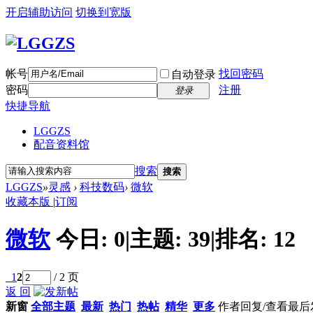
开启辅助访问
切换到宽版
帐号
找回密码
自动登录
密码
注册
登录
快捷导航
LGGZS
配音资料馆
搜索
搜索
LGGZS
»
灵感
›
科技数码
›
微软
收藏本版
|
订阅
微软
今日:
0
|
主题:
39
|
排名:
12
1
2
/ 2 页
返 回
新窗
全部主题
最新
热门
热帖
精华
更多
作者
回复/查看
最后