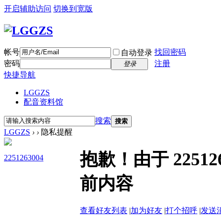
开启辅助访问
切换到宽版
帐号
找回密码
自动登录
密码
注册
登录
快捷导航
LGGZS
配音资料馆
搜索
搜索
LGGZS
›
›
隐私提醒
抱歉！由于 2251
2251263004
前内容
查看好友列表
|
加为好友
|
打个招呼
|
发送