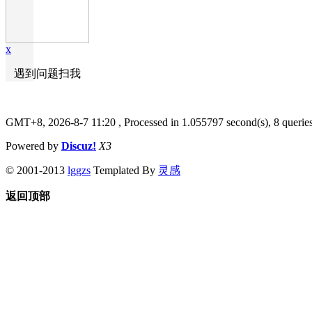
x
遇到问题扫我
GMT+8, 2026-8-7 11:20
, Processed in 1.055797 second(s), 8 querie
Powered by
Discuz!
X3
© 2001-2013
lggzs
Templated By
灵感
返回顶部