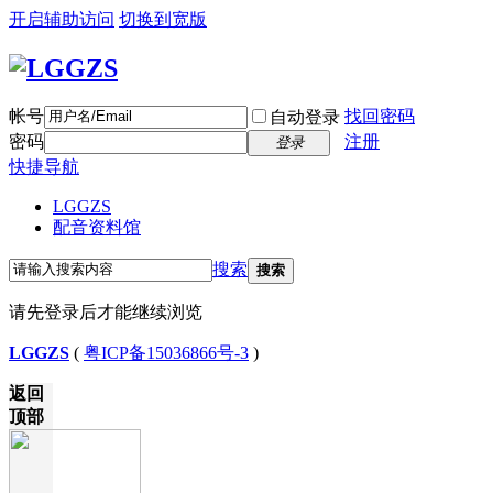
开启辅助访问
切换到宽版
帐号
找回密码
自动登录
密码
注册
登录
快捷导航
LGGZS
配音资料馆
搜索
搜索
请先登录后才能继续浏览
LGGZS
(
粤ICP备15036866号-3
)
返回
顶部