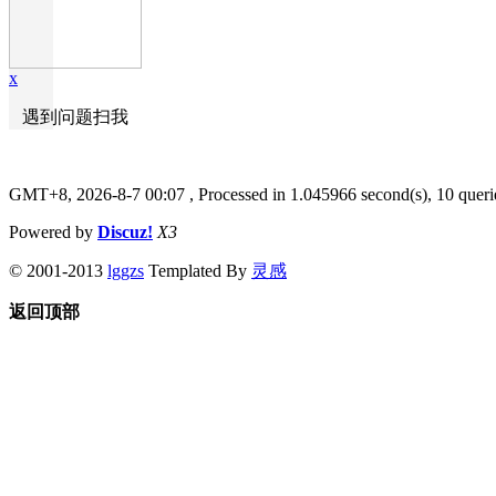
x
遇到问题扫我
GMT+8, 2026-8-7 00:07
, Processed in 1.045966 second(s), 10 queri
Powered by
Discuz!
X3
© 2001-2013
lggzs
Templated By
灵感
返回顶部