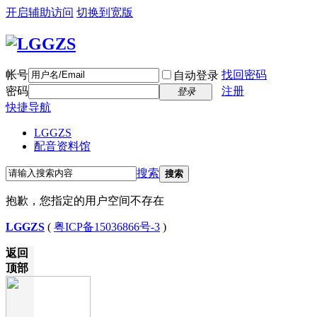
开启辅助访问
切换到宽版
帐号
找回密码
自动登录
密码
注册
登录
快捷导航
LGGZS
配音资料馆
搜索
搜索
抱歉，您指定的用户空间不存在
LGGZS
(
粤ICP备15036866号-3
)
返回
顶部