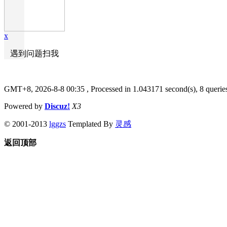
x
遇到问题扫我
GMT+8, 2026-8-8 00:35
, Processed in 1.043171 second(s), 8 querie
Powered by
Discuz!
X3
© 2001-2013
lggzs
Templated By
灵感
返回顶部