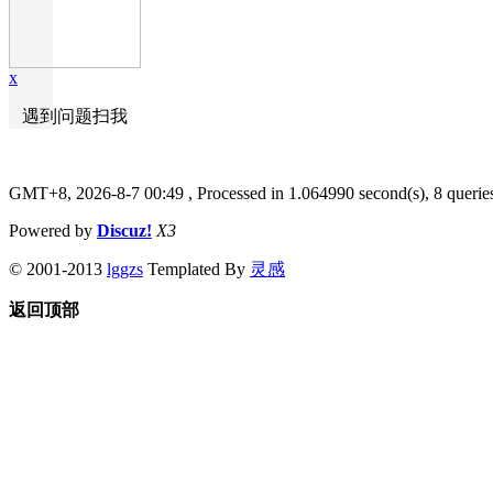
x
遇到问题扫我
GMT+8, 2026-8-7 00:49
, Processed in 1.064990 second(s), 8 querie
Powered by
Discuz!
X3
© 2001-2013
lggzs
Templated By
灵感
返回顶部