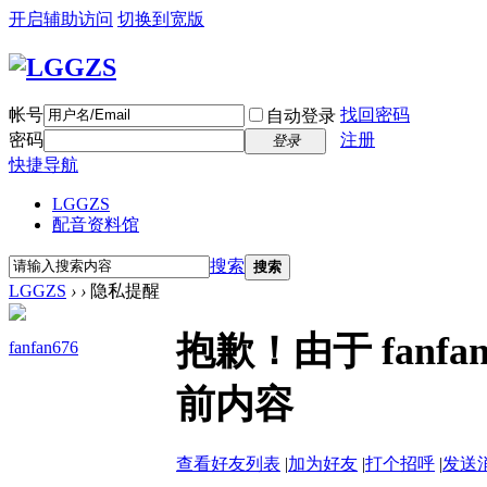
开启辅助访问
切换到宽版
帐号
找回密码
自动登录
密码
注册
登录
快捷导航
LGGZS
配音资料馆
搜索
搜索
LGGZS
›
›
隐私提醒
抱歉！由于 fanf
fanfan676
前内容
查看好友列表
|
加为好友
|
打个招呼
|
发送