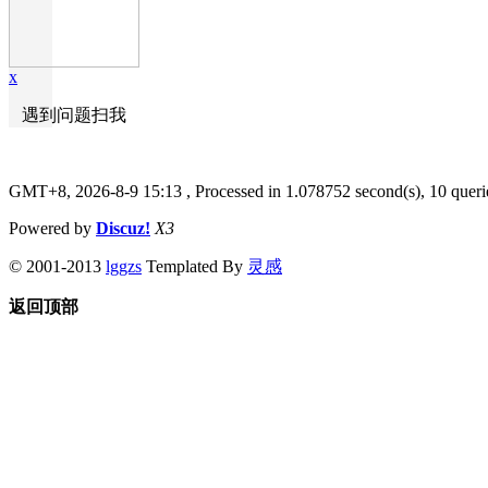
x
遇到问题扫我
GMT+8, 2026-8-9 15:13
, Processed in 1.078752 second(s), 10 queri
Powered by
Discuz!
X3
© 2001-2013
lggzs
Templated By
灵感
返回顶部